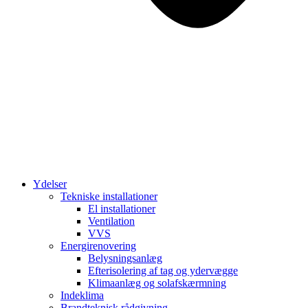
Ydelser
Tekniske installationer
El installationer
Ventilation
VVS
Energirenovering
Belysningsanlæg
Efterisolering af tag og ydervægge
Klimaanlæg og solafskærmning
Indeklima
Brandteknisk rådgivning