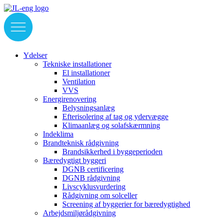
Videre
til
indhold
Ydelser
Tekniske installationer
El installationer
Ventilation
VVS
Energirenovering
Belysningsanlæg
Efterisolering af tag og ydervægge
Klimaanlæg og solafskærmning
Indeklima
Brandteknisk rådgivning
Brandsikkerhed i byggeperioden
Bæredygtigt byggeri
DGNB certificering
DGNB rådgivning
Livscyklusvurdering
Rådgivning om solceller
Screening af byggerier for bæredygtighed
Arbejdsmiljørådgivning