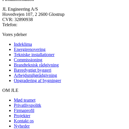
JL Engineering A/S
Hovedvejen 107, 2 2600 Glostrup
CVR: 32890938
Telefon:
+45 43 42 01 02
Vores ydelser
Indeklima
Energirenovering
Tekniske installationer
Commissioning
Brandteknisk rådgivning
Bæredygtigt byggeri
Arbejdsmiljørådgivning
Opgradering af bygninger
OM JLE
Mød teamet
Privatlivspolitk
Firmaprofil
Projekter
Kontakt os
Nyheder