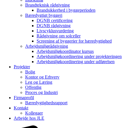
Brandteknisk rådgivning
Brandsikkerhed i byggeperioden
Bæredygtigt byggeri
DGNB certificering
DGNB rådgivning
Livscyklusvurdering
Rådgivning om solceller
Screening af byggerier for bæredygtighed
Arbejdsmiljørådgivning
Arbejdsmiljøkoordinator kursus
Arbejdsmiljøkoordinering under projekteringen
Arbejdsmiljøkoordinering under udførelsen
Projekter
Bolig
Kontor og Erhverv
Leg og Læring
Offentlig
Proces og Industri
Firmaprofil
Bæredygtighedsrapport
Kontakt
Kollegaer
Arbejde hos JLE