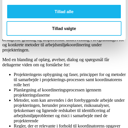
Kurset henvender sig til uddannede arbejdsmiljøkoordinatorer hos
bygherrer, rådgivere og entreprenører, som har behov for mere viden
Tillad alle
om arbejdsmiljøkoordinering under projekteringen. Underviser på
kurset er Leif Pugé, JL Engineering A/S.
Tillad valgte
Med udgangspunkt i Arbejdstilsynets bekendtgørelse om bygherrens
ansvar samt mangeårige erfaringer som arbejdsmiljøkoordinator, får
deltagerne grundig og inspirerende undervisning i lovgrundlaget for
og konkrete metoder til arbejdsmiljøkoordinering under
projekteringen.
Med en blanding af oplæg, øvelser, dialog og spørgsmål får
deltagerne viden om og forståelse for:
Projekteringens opbygning og faser, principper for og metoder
til samarbejde i projekterings-processen samt koordinatorens
rolle heri
Planlægning af koordineringsprocessen igennem
projekteringsfaserne
Metoder, som kan anvendes i det forebyggende arbejde under
projekteringen, herunder procesplaner, risikoanalyser,
tjekskemaer og lignende redskaber til identificering af
arbejdsmiljøproblemer og risici i samarbejde med de
projekterende
Regler, der er relevante i forhold til koordinatorens opgaver