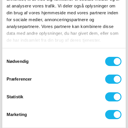
Arbejdsmiljøkoordinator kursus
at analysere vores trafik. Vi deler også oplysninger om
din brug af vores hjemmeside med vores partnere inden
Arbejdsmiljøkoordinering under projekteringen for
for sociale medier, annonceringspartnere og
arbejdsmiljøkoordinatorer.
analysepartnere. Vores partnere kan kombinere disse
Kontakt os
data med andre oplysninger, du har givet dem, eller som
de har indsamlet fra din brug af deres tjenester.
Kontakt os
Samtykkevalg
Nødvendig
Leif Pugé
Fag- og Udviklingsansvarlig, Arbejdsmiljø
Præferencer
Ring for personlig rådgivning
43 42 01 02
Statistik
Find kollega
her
Marketing
Kursuset