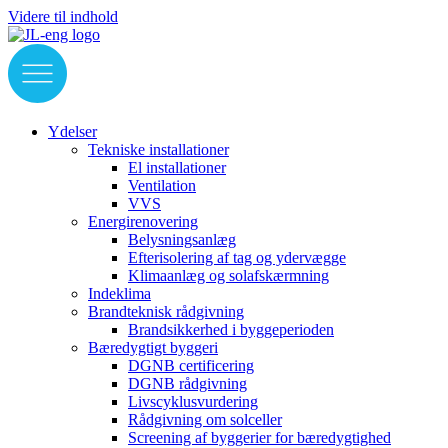
Videre til indhold
Ydelser
Tekniske installationer
El installationer
Ventilation
VVS
Energirenovering
Belysningsanlæg
Efterisolering af tag og ydervægge
Klimaanlæg og solafskærmning
Indeklima
Brandteknisk rådgivning
Brandsikkerhed i byggeperioden
Bæredygtigt byggeri
DGNB certificering
DGNB rådgivning
Livscyklusvurdering
Rådgivning om solceller
Screening af byggerier for bæredygtighed