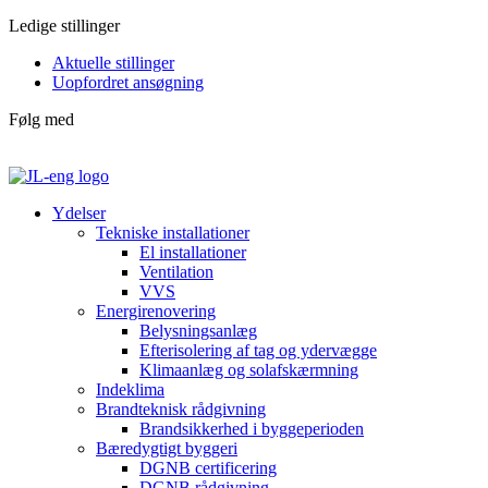
Ledige stillinger
Aktuelle stillinger
Uopfordret ansøgning
Følg med
Ydelser
Tekniske installationer
El installationer
Ventilation
VVS
Energirenovering
Belysningsanlæg
Efterisolering af tag og ydervægge
Klimaanlæg og solafskærmning
Indeklima
Brandteknisk rådgivning
Brandsikkerhed i byggeperioden
Bæredygtigt byggeri
DGNB certificering
DGNB rådgivning