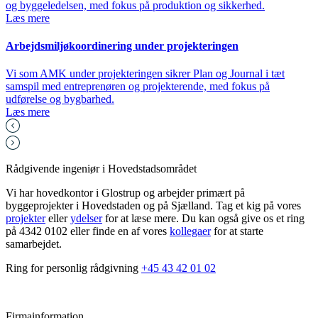
og byggeledelsen, med fokus på produktion og sikkerhed.
Læs mere
Arbejdsmiljøkoordinering under projekteringen
Vi som AMK under projekteringen sikrer Plan og Journal i tæt
samspil med entreprenøren og projekterende, med fokus på
udførelse og bygbarhed.
Læs mere
Rådgivende ingeniør i Hovedstadsområdet
Vi har hovedkontor i Glostrup og arbejder primært på
byggeprojekter i Hovedstaden og på Sjælland. Tag et kig på vores
projekter
eller
ydelser
for at læse mere. Du kan også give os et ring
på 4342 0102 eller finde en af vores
kollegaer
for at starte
samarbejdet.
Ring for personlig rådgivning
+45 43 42 01 02
Firmainformation