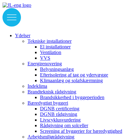
Videre
til
indhold
Ydelser
Tekniske installationer
El installationer
Ventilation
VVS
Energirenovering
Belysningsanlæg
Efterisolering af tag og ydervægge
Klimaanlæg og solafskærmning
Indeklima
Brandteknisk rådgivning
Brandsikkerhed i byggeperioden
Bæredygtigt byggeri
DGNB certificering
DGNB rådgivning
Livscyklusvurdering
Rådgivning om solceller
Screening af byggerier for bæredygtighed
Arbejdsmiljørådgivning