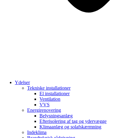
Ydelser
Tekniske installationer
El installationer
Ventilation
VVS
Energirenovering
Belysningsanlæg
Efterisolering af tag og ydervægge
Klimaanlæg og solafskærmning
Indeklima
Brandteknisk rådgivning