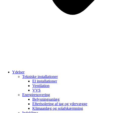
Ydelser
Tekniske installationer
El installationer
Ventilation
VVS
Energirenovering
Belysningsanlæg
Efterisolering af tag og ydervægge
Klimaanlæg og solafskærmning
Indeklima