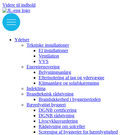
Videre til indhold
Ydelser
Tekniske installationer
El installationer
Ventilation
VVS
Energirenovering
Belysningsanlæg
Efterisolering af tag og ydervægge
Klimaanlæg og solafskærmning
Indeklima
Brandteknisk rådgivning
Brandsikkerhed i byggeperioden
Bæredygtigt byggeri
DGNB certificering
DGNB rådgivning
Livscyklusvurdering
Rådgivning om solceller
Screening af byggerier for bæredygtighed