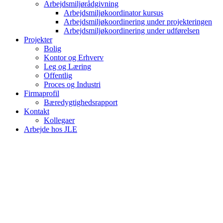
Arbejdsmiljørådgivning
Arbejdsmiljøkoordinator kursus
Arbejdsmiljøkoordinering under projekteringen
Arbejdsmiljøkoordinering under udførelsen
Projekter
Bolig
Kontor og Erhverv
Leg og Læring
Offentlig
Proces og Industri
Firmaprofil
Bæredygtighedsrapport
Kontakt
Kollegaer
Arbejde hos JLE