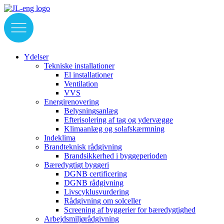
Videre
til
indhold
Ydelser
Tekniske installationer
El installationer
Ventilation
VVS
Energirenovering
Belysningsanlæg
Efterisolering af tag og ydervægge
Klimaanlæg og solafskærmning
Indeklima
Brandteknisk rådgivning
Brandsikkerhed i byggeperioden
Bæredygtigt byggeri
DGNB certificering
DGNB rådgivning
Livscyklusvurdering
Rådgivning om solceller
Screening af byggerier for bæredygtighed
Arbejdsmiljørådgivning