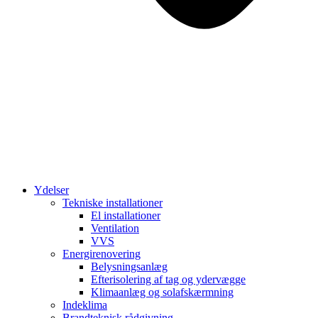
Ydelser
Tekniske installationer
El installationer
Ventilation
VVS
Energirenovering
Belysningsanlæg
Efterisolering af tag og ydervægge
Klimaanlæg og solafskærmning
Indeklima
Brandteknisk rådgivning