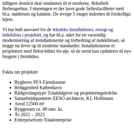
tidligere domicil skal omdannes til et moderne, fleksibelt
flerbrugerhus. I stueetagen er der lavet gode fællesfaciliteter med
bl.a. møderum og kantine. De øvrige 5 etager indrettes til forskellige
lejere.
Vi har haft ansvaret for de
tekniske installationer
,
energi og
indeklima i projektet
, og har bl.a. stået for en væsentlig
modernisering af installationerne og forbedring af indeklimaet, så
begge nu lever op til moderne standarder. Installationerne er
projekteret med fleksi-bilitet for øje, så de nemt kan opdateres til nye
brugere i fremtiden.
Fakta om projektet
Bygherre
PFA Ejendomme
Beliggenhed
København
Rådgivningstype
Totalrådgiver og projekteringsledelse
Samarbejdspartnere
ZESO architects, KI, Hoffmann
Areal
12500 m²
Byggesum
ca. 90 mio. kr.
År
2021 – 2023
Entrepriseform
Totalentreprise