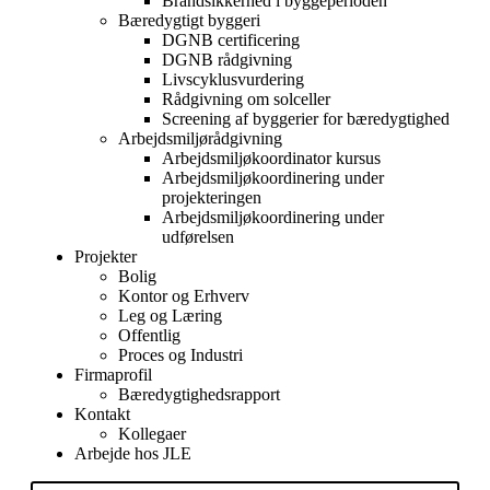
Brandsikkerhed i byggeperioden
Bæredygtigt byggeri
DGNB certificering
DGNB rådgivning
Livscyklusvurdering
Rådgivning om solceller
Screening af byggerier for bæredygtighed
Arbejdsmiljørådgivning
Arbejdsmiljøkoordinator kursus
Arbejdsmiljøkoordinering under
projekteringen
Arbejdsmiljøkoordinering under
udførelsen
Projekter
Bolig
Kontor og Erhverv
Leg og Læring
Offentlig
Proces og Industri
Firmaprofil
Bæredygtighedsrapport
Kontakt
Kollegaer
Arbejde hos JLE