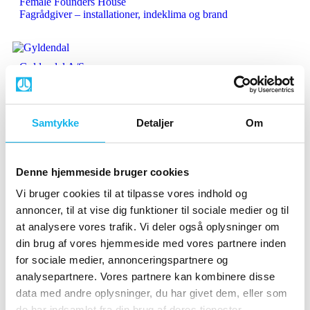
Female Founders House
Fagrådgiver – installationer, indeklima og brand
Gyldendal A/S
Totalrådgiver og brandrådgiver
Samtykke
Detaljer
Om
Hauser Plads
Installations- og brandrådgiver
Denne hjemmeside bruger cookies
Vi bruger cookies til at tilpasse vores indhold og
Købmagergade 22
Installations- og brandrådgiver
annoncer, til at vise dig funktioner til sociale medier og til
at analysere vores trafik. Vi deler også oplysninger om
din brug af vores hjemmeside med vores partnere inden
for sociale medier, annonceringspartnere og
analysepartnere. Vores partnere kan kombinere disse
Rådgivende ingeniør i Hovedstadsområdet
data med andre oplysninger, du har givet dem, eller som
Vi har hovedkontor i Glostrup og arbejder primært på
de har indsamlet fra din brug af deres tjenester.