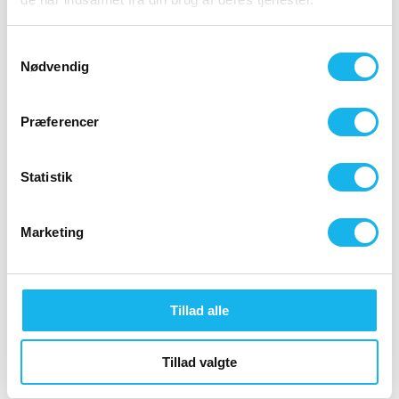
byggeprojekter i Hovedstaden og på Sjælland. Tag et kig på
vores
projekter
eller
ydelser
for at læse mere. Du kan også
give os et ring på 4342 0102 eller finde en af vores
kollegaer
Samtykkevalg
for at starte samarbejdet.
Nødvendig
Ring for personlig rådgivning
+45 43 42 01 02
Præferencer
Statistik
Marketing
Firmainformation
JL Engineering A/S
Tillad alle
Hovedvejen 107, 2 2600 Glostrup
CVR: 32890938
Telefon:
+45 43 42 01 02
Tillad valgte